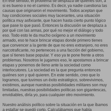
En ese sentido, el problema se desplaza de quiénes son, a
si es bueno o no el camino. Es decir, ya nadie cuestiona las
causas que originaron el movimiento. Todos aceptan que
hay condiciones sociales muy lacerantes, una situación
política muy asfixiante, que hacen hasta cierto punto lógico
que pase lo que pasó. Entonces la discusión se desplaza a
por qué con las armas, por qué no mejor el diálogo y todo
eso. Todo esto le da mucho oxígeno a un movimiento
armado, eso te hace brincar etapas donde primero tienes
que convencer a la gente de que no eres extranjero, no eres
narcotraficante, no perteneces a una facción del gobierno,
que sí tienes base popular. Y eso ya te pone frente a otros
problemas. Nosotros le jugamos eso, le apostamos a brincar
etapas y ponernos de lleno ante la sociedad como
interlocutores. La sociedad es la que pregunta entonces
quiénes son y qué quieren. En este sentido, creo que lo
logramos, que tuvimos un éxito estratégico, sobrevivimos,
existimos, aunque nuestras posibilidades militares son muy
limitadas, nuestras posibilidades políticas son gigantescas,
envidiables, diría yo, para cualquier otro movimiento.
Nuestro análisis político sobre la situación en la que íbamos
a estallar se quedó corto. Calculábamos que había