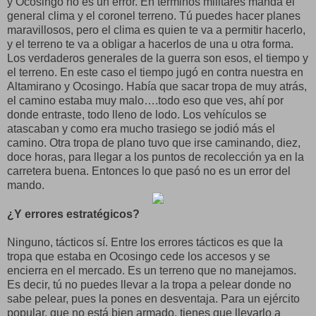
y Ocosingo no es un error. En términos militares manda el
general clima y el coronel terreno. Tú puedes hacer planes
maravillosos, pero el clima es quien te va a permitir hacerlo,
y el terreno te va a obligar a hacerlos de una u otra forma.
Los verdaderos generales de la guerra son esos, el tiempo y
el terreno. En este caso el tiempo jugó en contra nuestra en
Altamirano y Ocosingo. Había que sacar tropa de muy atrás,
el camino estaba muy malo….todo eso que ves, ahí por
donde entraste, todo lleno de lodo. Los vehículos se
atascaban y como era mucho trasiego se jodió más el
camino. Otra tropa de plano tuvo que irse caminando, diez,
doce horas, para llegar a los puntos de recolección ya en la
carretera buena. Entonces lo que pasó no es un error del
mando.
¿Y errores estratégicos?
Ninguno, tácticos sí. Entre los errores tácticos es que la
tropa que estaba en Ocosingo cede los accesos y se
encierra en el mercado. Es un terreno que no manejamos.
Es decir, tú no puedes llevar a la tropa a pelear donde no
sabe pelear, pues la pones en desventaja. Para un ejército
popular, que no está bien armado, tienes que llevarlo a