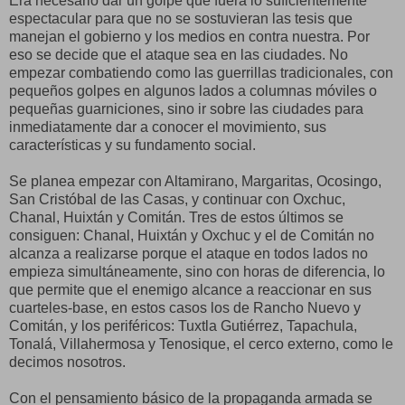
Era necesario dar un golpe que fuera lo suficientemente
espectacular para que no se sostuvieran las tesis que
manejan el gobierno y los medios en contra nuestra. Por
eso se decide que el ataque sea en las ciudades. No
empezar combatiendo como las guerrillas tradicionales, con
pequeños golpes en algunos lados a columnas móviles o
pequeñas guarniciones, sino ir sobre las ciudades para
inmediatamente dar a conocer el movimiento, sus
características y su fundamento social.
Se planea empezar con Altamirano, Margaritas, Ocosingo,
San Cristóbal de las Casas, y continuar con Oxchuc,
Chanal, Huixtán y Comitán. Tres de estos últimos se
consiguen: Chanal, Huixtán y Oxchuc y el de Comitán no
alcanza a realizarse porque el ataque en todos lados no
empieza simultáneamente, sino con horas de diferencia, lo
que permite que el enemigo alcance a reaccionar en sus
cuarteles-base, en estos casos los de Rancho Nuevo y
Comitán, y los periféricos: Tuxtla Gutiérrez, Tapachula,
Tonalá, Villahermosa y Tenosique, el cerco externo, como le
decimos nosotros.
Con el pensamiento básico de la propaganda armada se