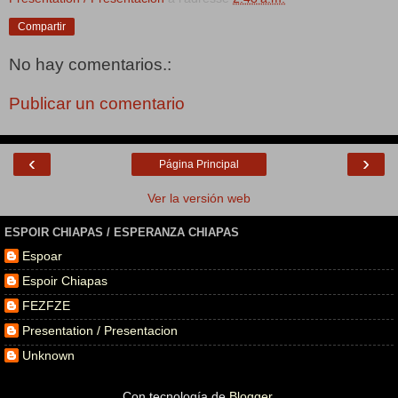
Compartir
No hay comentarios.:
Publicar un comentario
‹
›
Página Principal
Ver la versión web
ESPOIR CHIAPAS / ESPERANZA CHIAPAS
Espoar
Espoir Chiapas
FEZFZE
Presentation / Presentacion
Unknown
Con tecnología de
Blogger
.