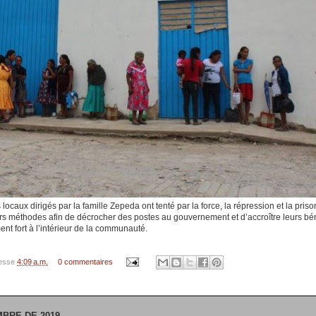
 locaux dirigés par la famille Zepeda ont tenté par la force, la répression et la priso
eurs méthodes afin de décrocher des postes au gouvernement et d’accroître leurs b
nt fort à l’intérieur de la communauté.
resse
4:09 a.m.
0 commentaires
MBRE DE 2019