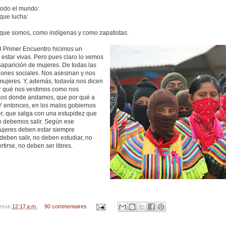
todo el mundo:
que lucha:
que somos, como indígenas y como zapatistas.
el Primer Encuentro hicimos un
star vivas. Pero pues claro lo vemos
saparición de mujeres. De todas las
iones sociales. Nos asesinan y nos
jeres. Y, además, todavía nos dicen
or qué nos vestimos como nos
mos donde andamos, que por qué a
 Y entonces, en los malos gobiernos
er, que salga con una estupidez que
o debemos salir. Según ese
ujeres deben estar siempre
deben salir, no deben estudiar, no
tirse, no deben ser libres.
resse
12:17 a.m.
90 commentaires