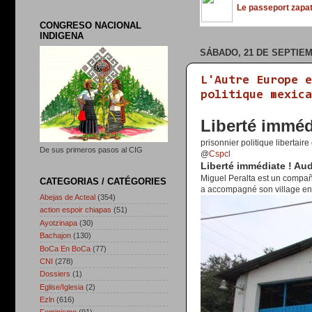
Le passeport zapati
CONGRESO NACIONAL
INDIGENA
SÁBADO, 21 DE SEPTIEM
L'Autre Europe e
politique mexica
Liberté imméd
prisonnier politique libertai
De sus primeros pasos al CIG
@
Cspcl
Liberté immédiate ! Aud
Miguel Peralta est un compañ
CATEGORIAS / CATÉGORIES
a accompagné son village en
Abejas de Acteal
(354)
action espoir chiapas
(51)
Ayotzinapa
(30)
Bachajon
(130)
BoCa En BoCa
(77)
CNI
(278)
Dossiers
(1)
Eglise/Iglesia
(2)
Ezln
(616)