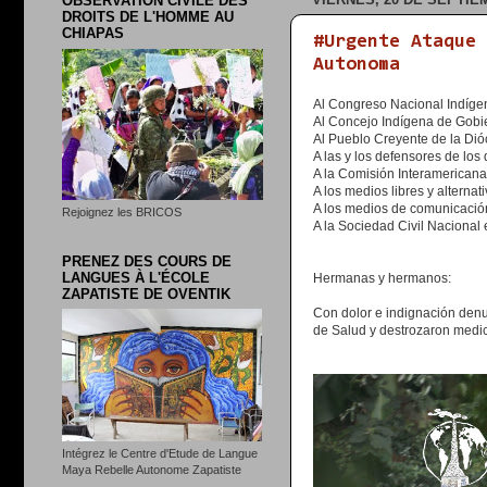
OBSERVATION CIVILE DES
DROITS DE L'HOMME AU
CHIAPAS
#Urgente Ataque 
Autonoma
Al Congreso Nacional Indíge
Al Concejo Indígena de Gobi
Al Pueblo Creyente de la Dió
A las y los defensores de lo
A la Comisión Interamerica
A los medios libres y alternat
A los medios de comunicación
Rejoignez les BRICOS
A la Sociedad Civil Nacional 
PRENEZ DES COURS DE
LANGUES À L'ÉCOLE
Hermanas y hermanos:
ZAPATISTE DE OVENTIK
Con dolor e indignación denu
de Salud y destrozaron medi
Intégrez le Centre d'Etude de Langue
Maya Rebelle Autonome Zapatiste