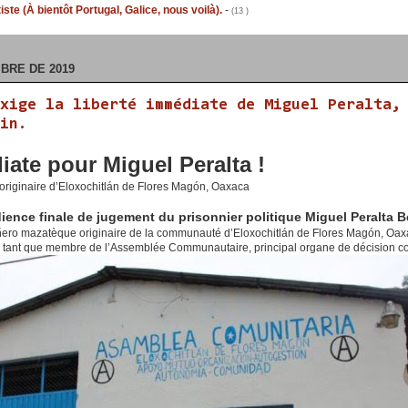
ste (À bientôt Portugal, Galice, nous voilà).
-
(13 )
BRE DE 2019
xige la liberté immédiate de Miguel Peralta,
in.
iate pour Miguel Peralta !
re originaire d’Eloxochitlán de Flores Magón, Oaxaca
ience finale de jugement du prisonnier politique Miguel Peralta 
ero mazatèque originaire de la communauté d’Eloxochitlán de Flores Magón, Oaxac
 tant que membre de l’Assemblée Communautaire, principal organe de décision co