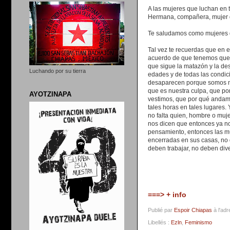
A las mujeres que luchan en 
Hermana, compañera, mujer 
Te saludamos como mujeres 
Tal vez te recuerdas que en 
acuerdo de que tenemos que e
que sigue la matazón y la de
Luchando por su tierra
edades y de todas las condic
desaparecen porque somos mu
que es nuestra culpa, que p
AYOTZINAPA
vestimos, que por qué anda
tales horas en tales lugares.
no falta quien, hombre o muj
nos dicen que entonces ya n
pensamiento, entonces las m
encerradas en sus casas, no 
deben trabajar, no deben diver
===> + info
Publié par
Espoir Chiapas
à l'ad
Libellés :
Ezln
,
Feminismo