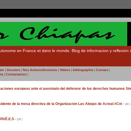
te autonome en France et dans le monde. Blog de informacion y reflexion
ain
|
Dossiers
|
Nos Actions/Acciones
|
Videos
|
bibliographie
|
Contact
|
ia
|
Contactarnos
|
zaciones europeas ante el asesinato del defensor de los derechos humanos S
idente de la mesa directiva de la Organizacion Las Abejas de Acteal #Cni
-
(46 )
RIVÉ.E.S
-
(28 )