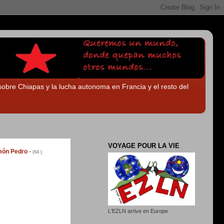
 sobre Chiapas y la lucha autonoma en Francia y el resto del
VOYAGE POUR LA VIE
imón Pedro
-
(64 )
L'EZLN arrive en Europe