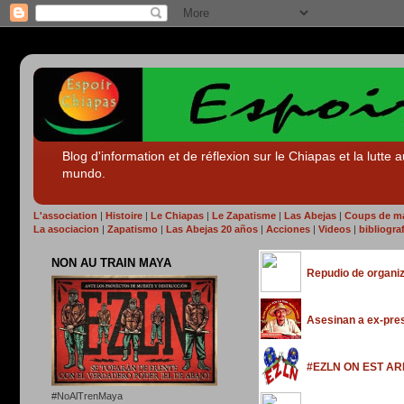
Blog d'information et de réflexion sur le Chiapas et la lut
mundo.
L'association
|
Histoire
|
Le Chiapas
|
Le Zapatisme
|
Las Abejas
|
Coups de m
La asociacion
|
Zapatismo
|
Las Abejas 20 años
|
Acciones
|
Videos
|
bibliograf
NON AU TRAIN MAYA
Repudio de organi
Asesinan a ex-pres
#EZLN ON EST AR
#NoAlTrenMaya