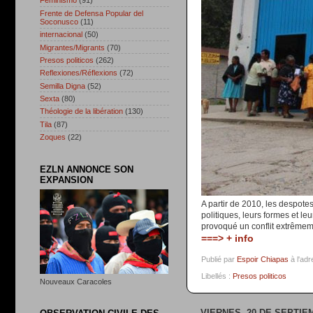
Feminismo
(91)
Frente de Defensa Popular del
Soconusco
(11)
internacional
(50)
Migrantes/Migrants
(70)
Presos politicos
(262)
Reflexiones/Réflexions
(72)
Semilla Digna
(52)
Sexta
(80)
Théologie de la libération
(130)
Tila
(87)
Zoques
(22)
EZLN ANNONCE SON
EXPANSION
A partir de 2010, les despotes
politiques, leurs formes et l
provoqué un conflit extrêmeme
===> + info
Publié par
Espoir Chiapas
à l'ad
Libellés :
Presos politicos
Nouveaux Caracoles
VIERNES, 20 DE SEPTIE