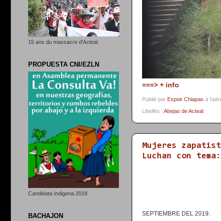
15 ans du massacre d'Acteal
PROPUESTA CNI/EZLN
===> + info
Publié par
Espoir Chiapas
à l'ad
Libellés :
Abejas de Acteal
Mujeres zapatist
Luchan con tema:
Candidata Indigena 2018
SEPTIEMBRE DEL 2019.
BACHAJON